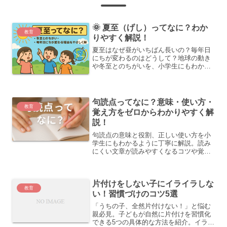
🌞 夏至（げし）ってなに？わか
教育
りやすく解説！
夏至はなぜ昼がいちばん長いの？毎年日
にちが変わるのはどうして？地球の動き
や冬至とのちがいを、小学生にもわかる
やさしい言葉で解説します。自由研究に
もピッタリ！
句読点ってなに？意味・使い方・
教育
覚え方をゼロからわかりやすく解
説！
句読点の意味と役割、正しい使い方を小
学生にもわかるように丁寧に解説。読み
にくい文章が読みやすくなるコツや覚え
方、よくある間違い、作文・ビジネス文
書での使い方まで網羅的にまとめていま
す。
片付けをしない子にイライラしな
教育
い！習慣づけのコツ5選
「うちの子、全然片付けない！」と悩む
親必見。子どもが自然に片付けを習慣化
できる5つの具体的な方法を紹介。イライ