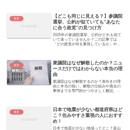
ラを減らし、子どもも楽しく片付けでき
るコツがわかります。
【どこも同じに見える？】参議院
教育
選挙、公約が似ていても“あなた
に合う政党”の見つけ方
2025年の参議院選挙、公約がどれも似て
いて迷っていませんか？この記事では
「どの政党が何を重視しているか」や
「自分の関心テーマで選ぶコツ」をやさ
しく解説。あなたの一票がブレなくなり
ます！
衆議院はなぜ解散したのか？ニュ
教育
ースだけではわからない本当の理
由
衆議院はなぜ解散するのか？表向きの理
由と本当の狙い、解散の仕組みや過去の
事例までを専門的かつやさしく解説。選
挙ニュースが理解できる親向け解説。
日本で地震が少ない都道府県はど
教育
こ？住みやすさ重視の人におすす
め！
日本で地震が少ない地域ってどこ？富山