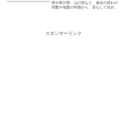
県や香川県、山口県など、過去の揺れの
回数や地盤の特徴から、安心して住める
都道府県をランキング形式で紹介。意外
な地域も登場！移住や防災対策にも役立
ちます。
スポンサーリンク