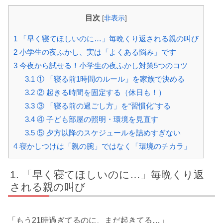
目次
[
非表示
]
1
「早く寝てほしいのに…」毎晩くり返される親の叫び
2
小学生の夜ふかし、実は「よくある悩み」です
3
今夜から試せる！小学生の夜ふかし対策5つのコツ
3.1
① 「寝る前1時間のルール」を家族で決める
3.2
② 起きる時間を固定する（休日も！）
3.3
③ 「寝る前の過ごし方」を“習慣化”する
3.4
④ 子ども部屋の照明・環境を見直す
3.5
⑤ 夕方以降のスケジュールを詰めすぎない
4
寝かしつけは「親の腕」ではなく「環境のチカラ」
「早く寝てほしいのに…」毎晩くり返
される親の叫び
「もう21時過ぎてるのに、まだ起きてる…」