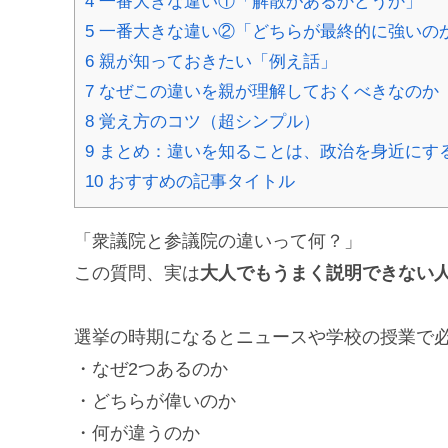
4
一番大きな違い①「解散があるかどうか」
5
一番大きな違い②「どちらが最終的に強いの
6
親が知っておきたい「例え話」
7
なぜこの違いを親が理解しておくべきなのか
8
覚え方のコツ（超シンプル）
9
まとめ：違いを知ることは、政治を身近にす
10
おすすめの記事タイトル
「衆議院と参議院の違いって何？」
この質問、実は
大人でもうまく説明できない
選挙の時期になるとニュースや学校の授業で
・なぜ2つあるのか
・どちらが偉いのか
・何が違うのか