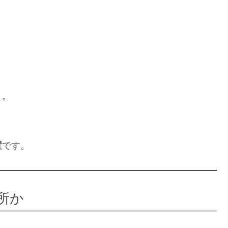
と。
置
です。
所か