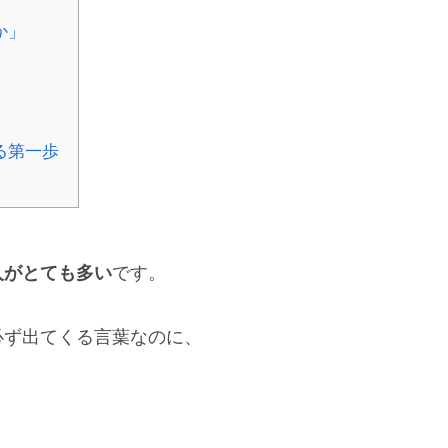
か」
る第一歩
人がとても多い
です。
必ず出てくる言葉なのに、