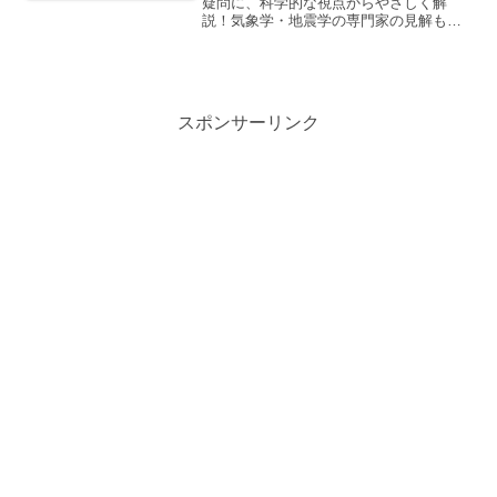
疑問に、科学的な視点からやさしく解
説！気象学・地震学の専門家の見解も交
えつつ、噂と事実を整理して紹介しま
す。
スポンサーリンク