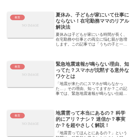
説。防災のヒントにも！
夏休み、子どもが家にいて仕事に
教育
ならない！在宅勤務ママのリアル
解決法
夏休みは子どもが家にいる時間が長く、
在宅勤務や仕事との両立に悩む親が急増
します。この記事では「うちの子と一
緒…」と共感できるあるある体験と、今
日から使える具体的な解決法を紹介。マ
マ友とのシェアやブックマーク必至！
緊急地震速報が鳴らない理由、知
教育
ってた？スマホが沈黙する意外な
ワケとは
「地震が来たのにスマホが鳴らなかっ
た…」その理由、知ってますか？この記
事では、緊急地震速報が鳴らない仕組み
や、よくある4つの原因を小学生でもわか
る言葉で解説します。
地震雲って本当にあるの？ 科学
教育
的にアリ？ナシ？ 迷信か？事実
か？を超やさしく解説！
「地震雲ってほんとにあるの？」という