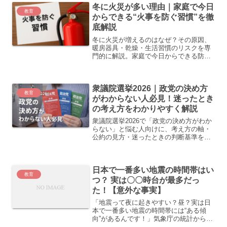
冬に火災が多い理由｜家庭で今日
教育
からできる“火事を防ぐ習慣”を徹
底解説
冬に火災が増えるのはなぜ？その原因、
暖房器具・乾燥・生活習慣のリスクを専
門的に解説。家庭で今日からできる防火
対策や実体験を交えたアドバイスで「知
ってよかった」と思える内容をわかりや
すくまとめました。
衆議院選挙2026｜政党の決め方
教育
がわからない人必見！迷ったとき
の考え方をわかりやすく解説
衆議院選挙2026で「政党の決め方がわか
らない」と悩む人向けに、考え方の軸・
公約の見方・迷ったときの判断基準をわ
かりやすく解説。ニュースが苦手でも読
める内容です。
日本で一番多い地震の時間帯はい
教育
つ？ 実は〇〇時台が最多だっ
た！【意外な事実】
「地震って夜に起きやすい？昼？実は日
本で一番多い地震の時間帯には“ある傾
向”があるんです！」気象庁の統計から、
意外な地震発生の時間帯をやさしく解