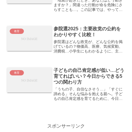
「地震が起きたとき、あなたはどう動き
ますか？」間違った行動が命を危険にさ
らすことも…。この記事では、やっては
いけない3つの行動と、正しい対処法を小
学生でもわかるようにやさしく解説しま
す。
参院選2025：主要政党の公約を
教育
わかりやすく比較！
参院選はどんな政党が、どんな公約を掲
げているの？物価高、医療、気候変動、
消費税…小学生にもわかるように、主要7
政党の公約をやさしくまとめました。
子どもの自己肯定感が低い…どう
教育
育てればいい？今日からできる5
つの関わり方
「うちの子、自信なさそう…」「すぐに
諦める」そんな悩みを抱える親へ。子ど
もの自己肯定感を育てるために、今日か
ら家庭でできる5つの関わり方と声かけの
工夫を紹介します。
スポンサーリンク