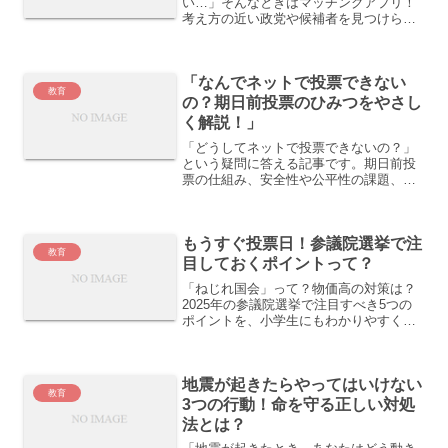
い…」そんなときはマッチングアプリ！
考え方の近い政党や候補者を見つけられ
るツールを、わかりやすく紹介します。
「なんでネットで投票できない
教育
の？期日前投票のひみつをやさし
く解説！」
「どうしてネットで投票できないの？」
という疑問に答える記事です。期日前投
票の仕組み、安全性や公平性の課題、海
外の例もふまえてわかりやすく解説しま
す。
もうすぐ投票日！参議院選挙で注
教育
目しておくポイントって？
「ねじれ国会」って？物価高の対策は？
2025年の参議院選挙で注目すべき5つの
ポイントを、小学生にもわかりやすくや
さしく紹介！
地震が起きたらやってはいけない
教育
3つの行動！命を守る正しい対処
法とは？