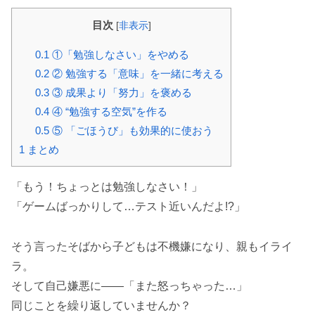
目次
[
非表示
]
0.1
①「勉強しなさい」をやめる
0.2
② 勉強する「意味」を一緒に考える
0.3
③ 成果より「努力」を褒める
0.4
④ “勉強する空気”を作る
0.5
⑤ 「ごほうび」も効果的に使おう
1
まとめ
「もう！ちょっとは勉強しなさい！」
「ゲームばっかりして…テスト近いんだよ!?」
そう言ったそばから子どもは不機嫌になり、親もイライ
ラ。
そして自己嫌悪に――「また怒っちゃった…」
同じことを繰り返していませんか？