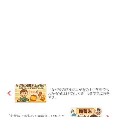
「なぜ物の値段が上がるの？小学生でも
わかる“値上げ”のしくみ｜5分で学ぶ時事
ネタ」
「非常時にも安心！備蓄米（びちくま