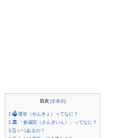
目次
[
非表示
]
1
🗳️ 選挙（せんきょ）ってなに？
2
🏛️ 「参議院（さんぎいん）」ってなに？
3
🗓️ いつあるの？