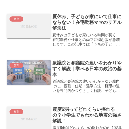
けられる工夫を解説します。
夏休み、子どもが家にいて仕事に
教育
ならない！在宅勤務ママのリアル
解決法
夏休みは子どもが家にいる時間が長く、
在宅勤務や仕事との両立に悩む親が急増
します。この記事では「うちの子と一
緒…」と共感できるあるある体験と、今
日から使える具体的な解決法を紹介。マ
マ友とのシェアやブックマーク必至！
衆議院と参議院の違いをわかりや
教育
すく解説｜学べる日本の政治の基
本
衆議院と参議院の違いがわからない親向
けに、役割・任期・選挙方法・権限の違
いを専門的かつやさしく解説。子どもへ
の説明にも使える日本政治の基礎知識。
震度6弱ってどれくらい揺れる
教育
の？小学生でもわかる地震の強さ
解説！
震度6弱はどれくらいの揺れなのか？家具