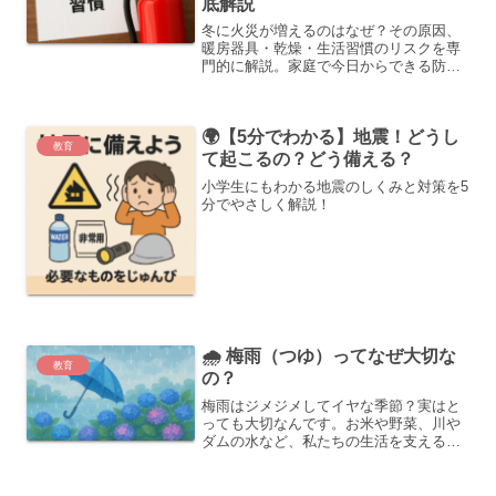
底解説
冬に火災が増えるのはなぜ？その原因、
暖房器具・乾燥・生活習慣のリスクを専
門的に解説。家庭で今日からできる防火
対策や実体験を交えたアドバイスで「知
ってよかった」と思える内容をわかりや
すくまとめました。
🌍【5分でわかる】地震！どうし
教育
て起こるの？どう備える？
小学生にもわかる地震のしくみと対策を5
分でやさしく解説！
🌧️ 梅雨（つゆ）ってなぜ大切な
教育
の？
梅雨はジメジメしてイヤな季節？実はと
っても大切なんです。お米や野菜、川や
ダムの水など、私たちの生活を支える雨
の恵みをやさしく紹介！