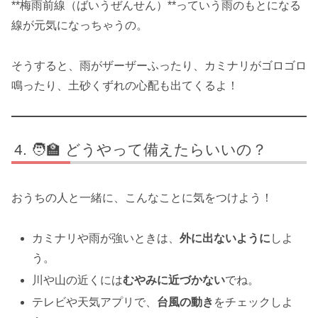
**梅雨前線（ばいうぜんせん）**っていう雨のもとになる
線が元気になっちゃうの。
そうすると、雨がザーザーふったり、カミナリがゴロゴロ
鳴ったり、土砂くずれの心配も出てくるよ！
🧑‍🏫 どうやって備えたらいいの？
おうちの人と一緒に、こんなことに気をつけよう！
カミナリや雨が強いときは、
外に出ないように
しよ
う。
川や山の近くには
むやみに近づかない
でね。
テレビや天気アプリで、
台風の動き
をチェックしよ