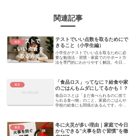
関連記事
テストでいい点数を取るためにで
教育
きること（小学生編）
小学生がテストでいい点を取るために必
要な勉強法・習慣・家庭でのサポート方
法を専門的にわかりやすく解説。今日か
らできる具体的な学習ステップや実体験
をもとにしたコツで、成績アップを確実
に目指せます。
「食品ロス」ってなに？給食や家
教育
のごはんもムダにしてるかも！？
食品ロスとは「まだ食べられるのに捨て
られる食べ物」のこと。家庭のごはんや
学校の給食にも関係があるんです。小学
生でもわかるように、原因や対策をわか
りやすく解説します！
冬に火災が多い理由｜家庭で今日
教育
からできる“火事を防ぐ習慣”を徹