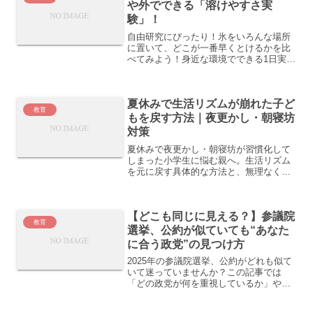
や外でできる「溶けやすさ実
験」！
自由研究にぴったり！氷をいろんな場所
に置いて、どこが一番早くとけるかを比
べてみよう！身近な環境でできる1日実験
で、温度や素材の違いを楽しく学べま
す。
夏休みで生活リズムが崩れた子ど
教育
もを戻す方法｜夜更かし・朝寝坊
対策
夏休みで夜更かし・朝寝坊が習慣化して
しまった小学生に悩む親へ。生活リズム
を元に戻す具体的な方法と、無理なく続
けられる工夫を解説します。
【どこも同じに見える？】参議院
教育
選挙、公約が似ていても“あなた
に合う政党”の見つけ方
2025年の参議院選挙、公約がどれも似て
いて迷っていませんか？この記事では
「どの政党が何を重視しているか」や
「自分の関心テーマで選ぶコツ」をやさ
しく解説。あなたの一票がブレなくなり