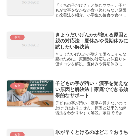
「うちの子だけ？」と悩むママへ。子ど
もが食事をなかなか食べ終わらない原因
と改善法を紹介。小学生の偏食や食べる
のが遅い子におすすめの工夫7選です。
きょうだいげんかが増える原因と
教育
親の対応法｜夏休みや長期休みに
試したい解決策
きょうだいげんかが増えて困る…そんな
親のために、原因別の対応法と仲直りを
促すコツを解説。夏休みや長期休みにも
使える実践的アイデアを紹介します。
子どもの字が汚い・漢字を覚えな
教育
い原因と解決法｜家庭でできる効
果的なサポート
子どもの字が汚い・漢字を覚えないのは
怠けではありません。原因と効果的な練
習法をわかりやすく解説。家庭でできる
工夫や実体験を紹介します。
氷が早くとけるのはどこ？おうち
教育